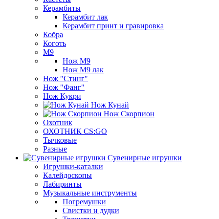
Керамбиты
Керамбит лак
Керамбит принт и гравировка
Кобра
Коготь
М9
Нож М9
Нож М9 лак
Нож "Стинг"
Нож "Фанг"
Нож Кукри
Нож Кунай
Нож Скорпион
Охотник
ОХОТНИК CS:GO
Тычковые
Разные
Сувенирные игрушки
Игрушки-каталки
Калейдоскопы
Лабиринты
Музыкальные инструменты
Погремушки
Свистки и дудки