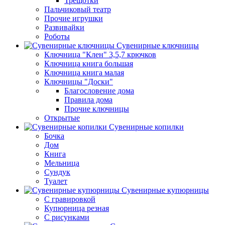
Трещотки
Пальчиковый театр
Прочие игрушки
Развивайки
Роботы
Сувенирные ключницы
Ключница "Клен" 3,5,7 крючков
Ключница книга большая
Ключница книга малая
Ключницы "Доски"
Благословение дома
Правила дома
Прочие ключницы
Открытые
Сувенирные копилки
Бочка
Дом
Книга
Мельница
Сундук
Туалет
Сувенирные купюрницы
C гравировкой
Купюрница резная
С рисунками