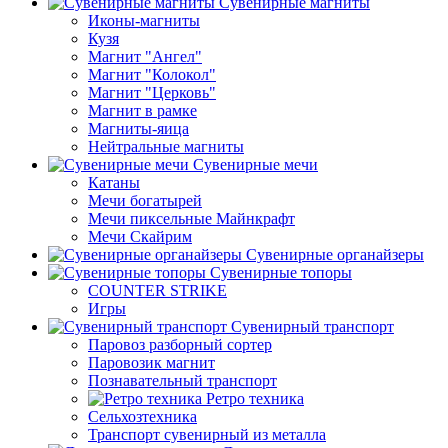
Сувенирные магниты
Иконы-магниты
Кузя
Магнит "Ангел"
Магнит "Колокол"
Магнит "Церковь"
Магнит в рамке
Магниты-яица
Нейтральные магниты
Сувенирные мечи
Катаны
Мечи богатырей
Мечи пиксельные Майнкрафт
Мечи Скайрим
Сувенирные органайзеры
Сувенирные топоры
COUNTER STRIKE
Игры
Сувенирный транспорт
Паровоз разборный сортер
Паровозик магнит
Познавательный транспорт
Ретро техника
Сельхозтехника
Транспорт сувенирный из металла