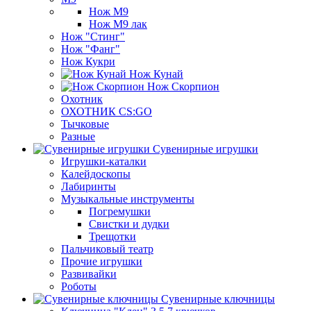
Нож М9
Нож М9 лак
Нож "Стинг"
Нож "Фанг"
Нож Кукри
Нож Кунай
Нож Скорпион
Охотник
ОХОТНИК CS:GO
Тычковые
Разные
Сувенирные игрушки
Игрушки-каталки
Калейдоскопы
Лабиринты
Музыкальные инструменты
Погремушки
Свистки и дудки
Трещотки
Пальчиковый театр
Прочие игрушки
Развивайки
Роботы
Сувенирные ключницы