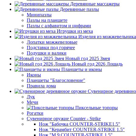
Деревянные массажеры
Деревянные пазлы
Минипазлы
Пазлы на планшете
Пазлы с алфавитом и цифрами
Игрушки из меха
Изделия из можжевельника
Лопатки можжевеловые
Подставки под горячее
Подушки и валики
Новый год 2025 Змея
Новый год 2026 Лошадь
Планшеты и иконы
Иконы
Планшеты "Благословение"
Правила дома
Сувенирное деревянно
Лук
Мечи
Пиксельные топоры
Рогатки
Сувенирное оружие Counter - Strike
Нож "Бабочка COUNTER-STRIKE1.5"
Нож "Керамбит COUNTER-STRIKE 1.5"
Нож "М 9 COUNTER-STRIKE 1.5"