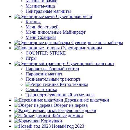
Магнит в рамке
Магниты-яица
Нейтральные магниты
Сувенирные мечи
Катаны
Мечи богатырей
Мечи пиксельные Майнкрафт
Мечи Скайрим
Сувенирные органайзеры
Сувенирные топоры
COUNTER STRIKE
Игры
Сувенирный транспорт
Паровоз разборный сортер
Паровозик магнит
Познавательный транспорт
Ретро техника
Сельхозтехника
Транспорт сувенирный из металла
Деревянные шкатулки
Оберег из дерева
Разделочные доски
Чайные домики
Кормушки
Новый год 2023