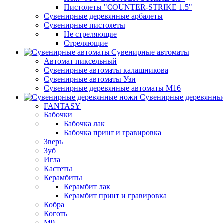
Пистолеты "COUNTER-STRIKE 1.5"
Сувенирные деревянные арбалеты
Сувенирные пистолеты
Не стреляющие
Стреляющие
Сувенирные автоматы
Автомат пиксельный
Сувенирные автоматы калашникова
Сувенирные автоматы Узи
Сувенирные деревянные автоматы М16
Сувенирные деревянны
FANTASY
Бабочки
Бабочка лак
Бабочка принт и гравировка
Зверь
Зуб
Игла
Кастеты
Керамбиты
Керамбит лак
Керамбит принт и гравировка
Кобра
Коготь
М9