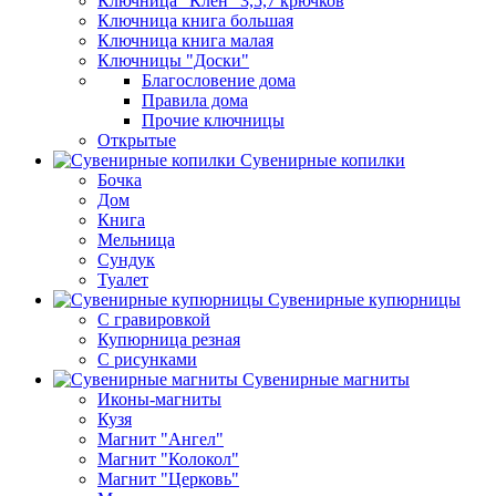
Ключница "Клен" 3,5,7 крючков
Ключница книга большая
Ключница книга малая
Ключницы "Доски"
Благословение дома
Правила дома
Прочие ключницы
Открытые
Сувенирные копилки
Бочка
Дом
Книга
Мельница
Сундук
Туалет
Сувенирные купюрницы
C гравировкой
Купюрница резная
С рисунками
Сувенирные магниты
Иконы-магниты
Кузя
Магнит "Ангел"
Магнит "Колокол"
Магнит "Церковь"